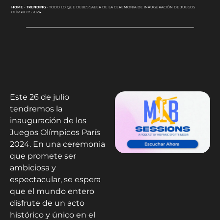
HOME
-
TRENDING
-
TODO LO QUE DEBES SABER DE LA CEREMONIA DE INAUGURACIÓN DE JUEGOS
OLÍMPICOS 2024
Este 26 de julio
tendremos la
inauguración de los
Juegos Olímpicos París
2024. En una ceremonia
que promete ser
ambiciosa y
espectacular, se espera
que el mundo entero
disfrute de un acto
histórico y único en el