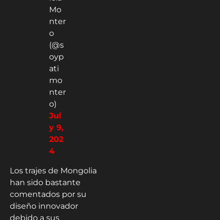
Mo
nter
o
(@s
oyp
ati
mo
nter
o)
Jul
y 9,
202
4
Los trajes de Mongolia
han sido bastante
comentados por su
diseño innovador
debido a sus