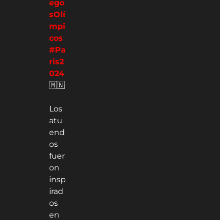
ego
sOlí
mpi
cos
#Pa
ris2
024
🇲🇳
Los
atu
end
os
fuer
on
insp
irad
os
en