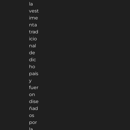
la
vest
ime
nta
trad
icio
nal
de
dic
ho
país
y
fuer
on
dise
ñad
os
por
la