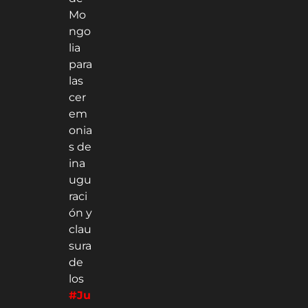
Mo
ngo
lia
para
las
cer
em
onia
s de
ina
ugu
raci
ón y
clau
sura
de
los
#Ju