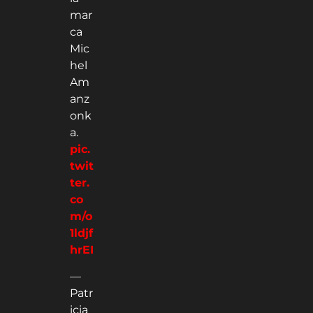
mar
ca
Mic
hel
Am
anz
onk
a.
pic.
twit
ter.
co
m/o
1ldjf
hrEI
—
Patr
icia