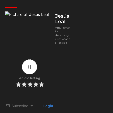
Jesús
Leal
Amante de
los
deportes y
apasionado
al béisbol
0
Article Rating
Subscribe
Login