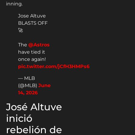
inning.
Jose Altuve
BLASTS OFF
🚀
The
@Astros
have tied it
once again!
pic.twitter.com/jCfH3HMPs6
— MLB
(@MLB)
June
14, 2026
José Altuve
inició
rebelión de