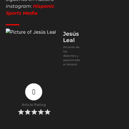
Instagram:
Hispanic
Sports Med
ia
Jesús
Leal
Amante de
los
deportes y
apasionado
al béisbol
0
Article Rating