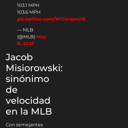
103.1 MPH
103.6 MPH
pic.twitter.com/W1JxrqwUi8
— MLB
(@MLB)
May
8, 2026
Jacob
Misiorowski:
sinónimo
de
velocidad
en la MLB
Con semejantes