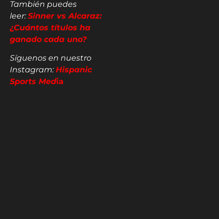
También puedes
leer:
Sinner vs Alcaraz:
¿Cuántos títulos ha
ganado cada uno?
Síguenos en nuestro
Instagram:
Hispanic
Sports Med
ia
Jesús
Leal
Amante de
los
deportes y
apasionado
al béisbol
0