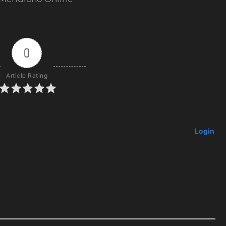
0
Article Rating
Login