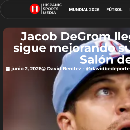
MUNDIAL 2026
FÚTBOL
Jacob DeGrom lleg
sigue mejorando s
Salón d
junio 2, 2026
David Benítez - @davidbedeporte