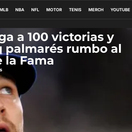
MLB
NBA
NFL
MOTOR
TENIS
MERCH
YOUTUBE
a a 100 victorias y
u palmarés rumbo al
e la Fama
s