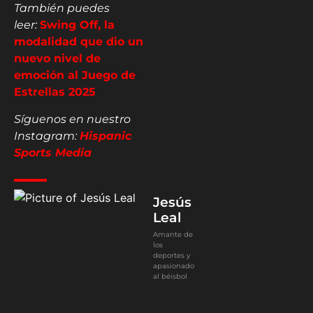
También puedes
leer:
Swing Off, la
modalidad que dio un
nuevo nivel de
emoción al Juego de
Estrellas 2025
Síguenos en nuestro
Instagram:
Hispanic
Sports Media
Jesús
Leal
Amante de
los
deportes y
apasionado
al béisbol