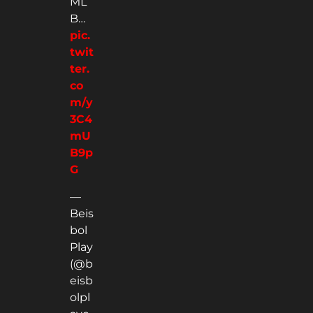
ML
B…
pic.
twit
ter.
co
m/y
3C4
mU
B9p
G
—
Beis
bol
Play
(@b
eisb
olpl