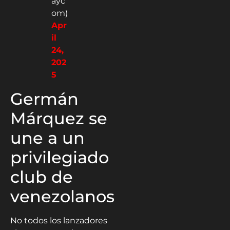
ayc
om)
Apr
il
24,
202
5
Germán
Márquez se
une a un
privilegiado
club de
venezolanos
No todos los lanzadores