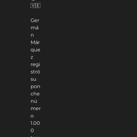
🇻🇪
Ger
má
n
Már
que
z
regi
stró
su
pon
che
nú
mer
o
1.00
0