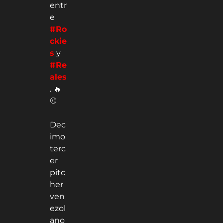
entr
e
#Ro
ckie
s
y
#Re
ales
. 🔥
⚾
Dec
imo
terc
er
pitc
her
ven
ezol
ano