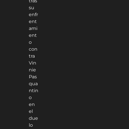
tras
su
enfr
ent
ami
ent
o
con
tra
Vin
nie
Pas
qua
ntin
o
en
el
due
lo