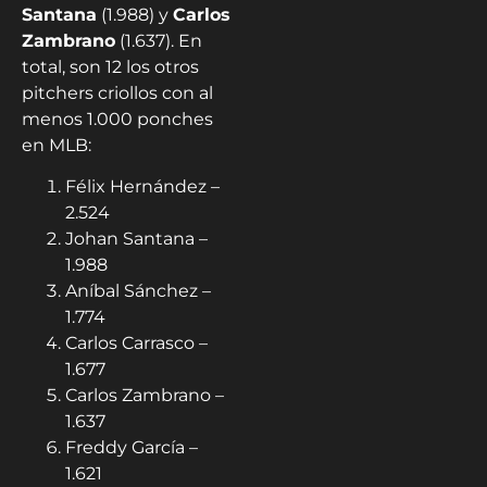
Santana
(1.988) y
Carlos
Zambrano
(1.637)​. En
total, son 12 los otros
pitchers criollos con al
menos 1.000 ponches
en MLB:
Félix Hernández –
2.524​
Johan Santana –
1.988
Aníbal Sánchez –
1.774​
Carlos Carrasco –
1.677
Carlos Zambrano –
1.637
Freddy García –
1.621​