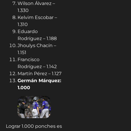
Wilson Álvarez –
1.330
Kelvim Escobar –
1.310
Eduardo
Rodríguez – 1.188
Jhoulys Chacín –
1.151
Francisco
Rodríguez – 1.142
Martín Pérez – 1.127
Germán Márquez:
1.000
Lograr 1.000 ponches es