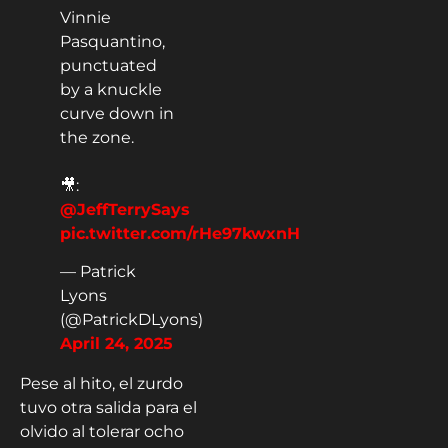
Vinnie
Pasquantino,
punctuated
by a knuckle
curve down in
the zone.
🎥:
@JeffTerrySays
pic.twitter.com/rHe97kwxnH
— Patrick
Lyons
(@PatrickDLyons)
April 24, 2025
Pese al hito, el zurdo
tuvo otra salida para el
olvido al tolerar ocho