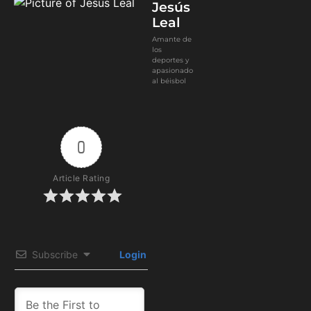
Jesús
Leal
Amante de
los
deportes y
apasionado
al béisbol
0
Article Rating
Subscribe
Login