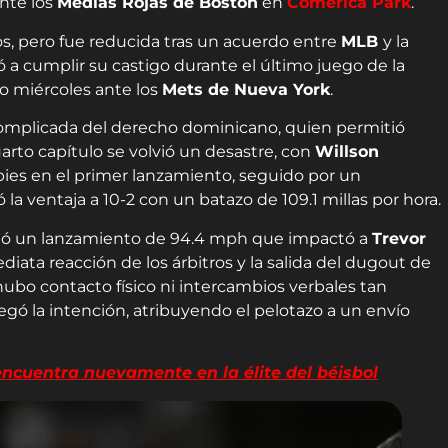
nte los
Medias Rojas de Boston
en
Comerica Park
.
os, pero fue reducida tras un acuerdo entre
MLB
y la
ió a cumplir su castigo durante el último juego de la
mo miércoles ante los
Mets de Nueva York
.
complicada del derecho dominicano, quien permitió
uarto capítulo se volvió un desastre, con
Willson
es en el primer lanzamiento, seguido por un
la ventaja a 10-2 con un batazo de 109.1 millas por hora.
vió un lanzamiento de 94.4 mph que impactó a
Trevor
diata reacción de los árbitros y la salida del dugout de
hubo contacto físico ni intercambios verbales tan
gó la intención, atribuyendo el pelotazo a un envío
cuentra nuevamente en la élite del béisbol