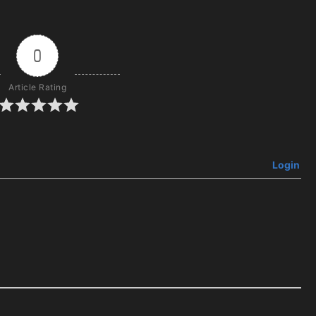
0
Article Rating
Login