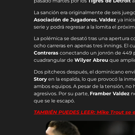
pasado martes por los
Tigres de Detroit
a
La sanción era originalmente de seis jueg
Asociación de Jugadores.
Valdez
ya inic
serie y podrá regresar a la lomita el próxi
La polémica se desató tras una apertura 
ocho carreras en apenas tres innings. El c
Contreras
conectando un jonrón de 449 pi
cuadrangular de
Wilyer Abreu
que amplió 
Dos pitcheos después, el dominicano en
Story
en la espalda, lo que provocó la inme
ambos equipos. A pesar de la tensión, no 
agresivos. Por su parte,
Framber Valdez
ne
que se le escapó.
TAMBIÉN PUEDES LEER: Mike Trout se en