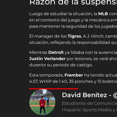
Razón de la suspens
Luego de estudiar la situación, la
MLB
con
en el contexto del juego y la mecánica emp
para mantener la seguridad de los jugador
El manager de los
Tigres
, A.J. Hinch, tam
situación, reflejando la responsabilidad q
Mientras
Detroit
ya lidiaba con la ausenc
Justin Verlander
por lesiones, se verá aho
durante su periodo de castigo.
Esta temporada,
Framber
ha tenido actuac
4.57, WHIP de 1.40, 35 ponches y 15 boletos
David Benítez -
Estudiante de Comunicaci
Hispanic Sports Media y