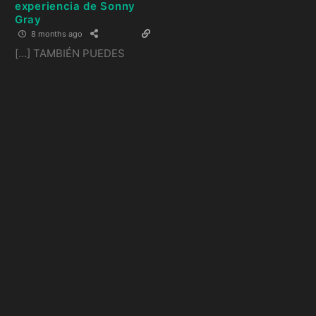
experiencia de Sonny
Gray
8 months ago
[…] TAMBIÉN PUEDES
LEER: Fuentes sitúan a
Eugenio Suárez como
firma estelar de los
Nacionales de Wash… […]
Reply
0
Artículos
relacionados:
MLB