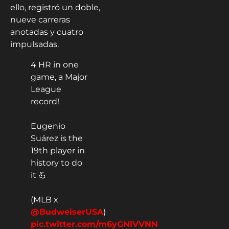
ello, registró un doble,
nueve carreras
anotadas y cuatro
impulsadas.
4 HR in one
game, a Major
League
record!
Eugenio
Suárez is the
19th player in
history to do
it 💪
(MLB x
@BudweiserUSA
)
pic.twitter.com/m6yGNlVVNN