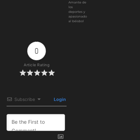
Amante de
los
deportes y
apasionado
al béisbol
0
Article Rating
Subscribe
Login