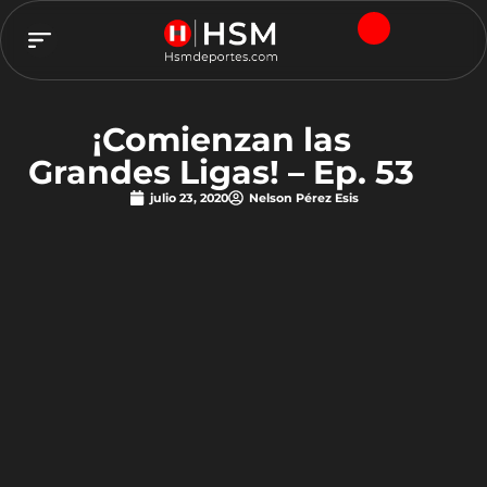
TEAM HSM
¡Comienzan las
Grandes Ligas! – Ep. 53
julio 23, 2020
Nelson Pérez Esis