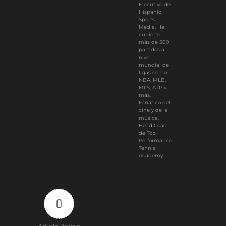
Ejecutivo de
Hispanic
Sports
Media. He
cubierto
más de 500
partidos a
nivel
mundial de
ligas como:
NBA, MLB,
MLS, ATP y
más.
Fánatico del
cine y de la
música.
Head Coach
de Top
Performance
Tennis
Academy
0