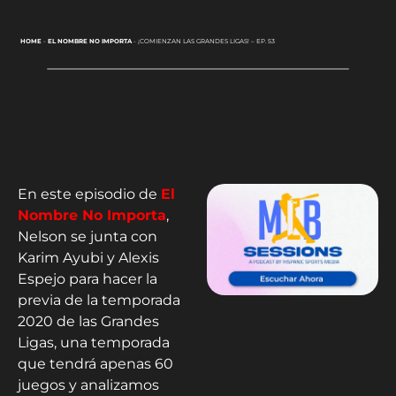
HOME
-
EL NOMBRE NO IMPORTA
-
¡COMIENZAN LAS GRANDES LIGAS! – EP. 53
En este episodio de
El
Nombre No Importa
,
Nelson se junta con
Karim Ayubi y Alexis
Espejo para hacer la
previa de la temporada
2020 de las Grandes
Ligas, una temporada
que tendrá apenas 60
juegos y analizamos