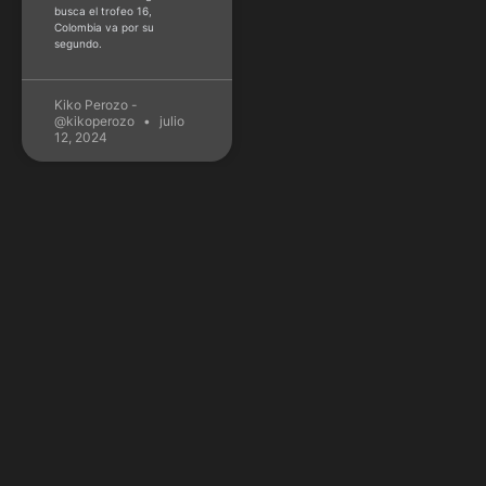
busca el trofeo 16,
Colombia va por su
segundo.
Kiko Perozo -
@kikoperozo
julio
12, 2024
TRENDING
Saquon Barkley
apunta al MVP
de la NFL: Datos
a su favor
Barkley lidera la liga en