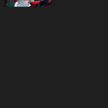
MLB: Willson
Contreras fue
cambiado a
Medias Rojas de
Boston
En un movimiento para
fortalecer su ofensiva,
Medias Rojas de Boston
adquirió a Willson Contreras
desde Cardenales de San
Luis a cambios de tres
prospectos, entre ellos el
lanzador derecho Hunter
Dobbins. El derecho
venezolano Yhoiker Fajardo
(prospecto número 23 en el