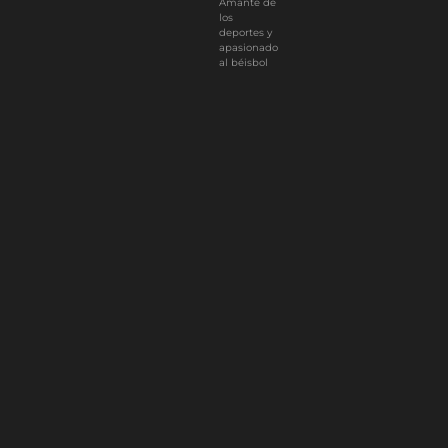
Amante de
los
deportes y
apasionado
al béisbol
0
Article Rating
Subscribe
Login