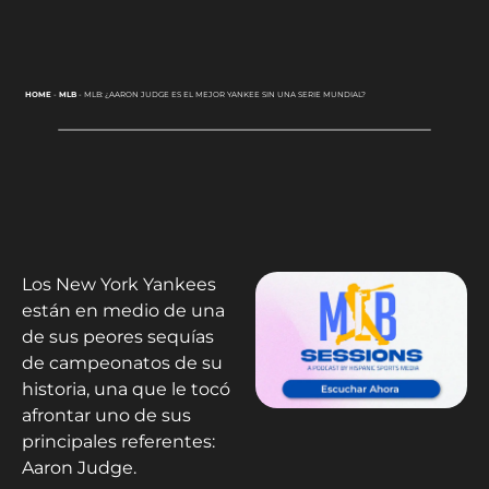
HOME
-
MLB
-
MLB: ¿AARON JUDGE ES EL MEJOR YANKEE SIN UNA SERIE MUNDIAL?
Los New York Yankees
están en medio de una
de sus peores sequías
de campeonatos de su
historia, una que le tocó
afrontar uno de sus
principales referentes:
Aaron Judge.