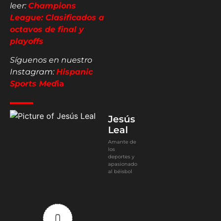
leer:
Champions
League: Clasificados a
octavos de final y
playoffs
Síguenos en nuestro
Instagram:
Hispanic
Sports Med
ia
Jesús
Leal
Amante de
los
deportes y
apasionado
al béisbol
0