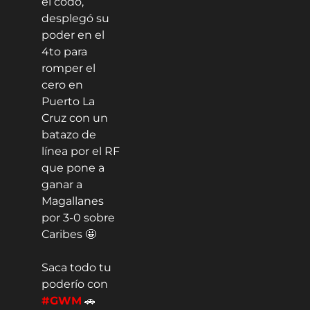
el codo,
desplegó su
poder en el
4to para
romper el
cero en
Puerto La
Cruz con un
batazo de
línea por el RF
que pone a
ganar a
Magallanes
por 3-0 sobre
Caribes 🤩
Saca todo tu
poderío con
#GWM
🚗