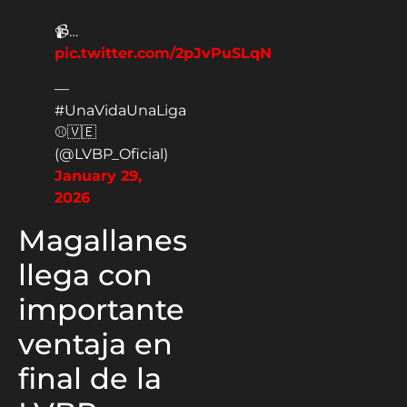
📹…
pic.twitter.com/2pJvPuSLqN
—
#UnaVidaUnaLiga
⚾️🇻🇪
(@LVBP_Oficial)
January 29,
2026
Magallanes
llega con
importante
ventaja en
final de la