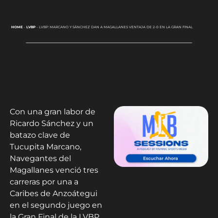
HOME
-
LVBP
-
LVBP: MARCANO Y SÁNCHEZ DAN A MAGALLANES VENTAJA DE 2-0 EN LA GRAN FINAL
Con una gran labor de
Ricardo Sánchez y un
batazo clave de
Tucupita Marcano,
Navegantes del
Magallanes venció tres
carreras por una a
Caribes de Anzoátegui
en el segundo juego en
la Gran Final de la LVBP.