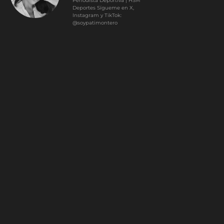
Periodista Deportiva | HSM
Deportes Sígueme en X,
Instagram y TikTok:
@soypatimontero
0
Article Rating
Subscribe
Login