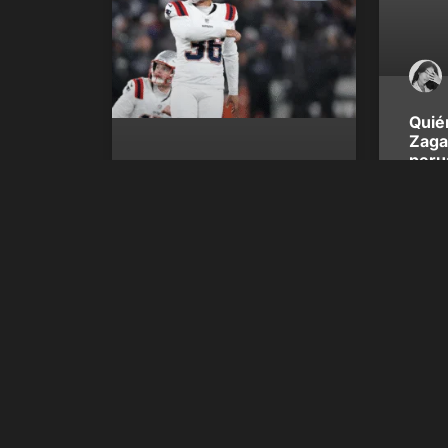
Quié
Zagaz
perua
F3 e
Zagazeta
confirm
de la ca
El venezolano Andy
Borregales perdió su
primer Super Bowl,
pero no será el último
Andy Borregales vivió una noche
agridulce en el Super Bowl LX. El
pateador venezolano cumplió cuando
fue requerido, pero terminó del lado
perdedor en una final dominada por la
defensiva de los Seattle Seahawks,
que vencieron 29-13 a los New