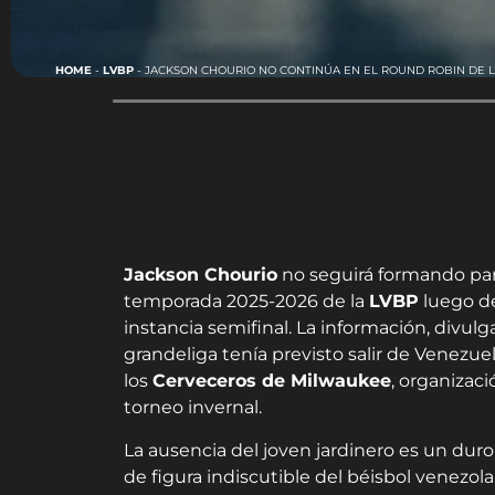
HOME
-
LVBP
-
JACKSON CHOURIO NO CONTINÚA EN EL ROUND ROBIN DE L
Jackson Chourio
no seguirá formando par
temporada 2025-2026 de la
LVBP
luego d
instancia semifinal. La información, divul
grandeliga tenía previsto salir de Venezu
los
Cerveceros de Milwaukee
, organizac
torneo invernal.
La ausencia del joven jardinero es un duro
de figura indiscutible del béisbol venezo