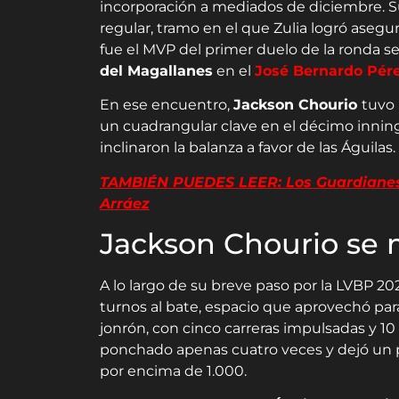
incorporación a mediados de diciembre. Su
regular, tramo en el que Zulia logró asegura
fue el MVP del primer duelo de la ronda se
del Magallanes
en el
José Bernardo Pér
En ese encuentro,
Jackson Chourio
tuvo 
un cuadrangular clave en el décimo innin
inclinaron la balanza a favor de las Águilas.
TAMBIÉN PUEDES LEER: Los Guardianes 
Arráez
Jackson Chourio se 
A lo largo de su breve paso por la LVBP 20
turnos al bate, espacio que aprovechó para
jonrón, con cinco carreras impulsadas y 10
ponchado apenas cuatro veces y dejó un
por encima de 1.000.