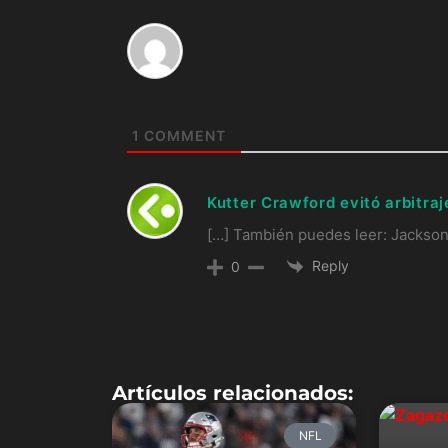
1
COMMENT
Kutter Crawford evitó arbitra
[…] También puedes leer: Jackson
Reply
0
Artículos relacionados:
NFL