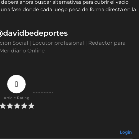
deberá ahora buscar alternativas para cubrir el vacío
 una fase donde cada juego pesa de forma directa en la
 @davidbedeportes
ón Social | Locutor profesional | Redactor para
 Meridiano Online
0
Article Rating
Login