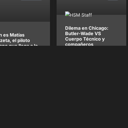
Dilema en Chicago:
Butler-Wade VS
n es Matías
Cuerpo Técnico y
eta, el piloto
compañeros
no que llega a la
n 2024
La situación en los Chicago Bulls cada
día es más tensa y anoche se vio una
 es el cuarto latino
de las peores escenas que se pueden
ado para la temporada 2024
ver dentro de una cancha. Otra
tegoría soporte de la F1.
derrota 114-119 ante los Hawks ha
dejado ver la mala relación que
existe entre Butler y Wade
versus compañeros y cuerpo técnico.
Butler la