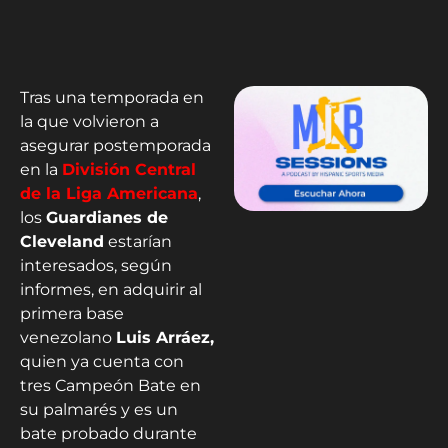
Tras una temporada en
la que volvieron a
asegurar postemporada
en la
División Central
de la Liga Americana
,
los
Guardianes de
Cleveland
estarían
interesados, según
informes, en adquirir al
primera base
venezolano
Luis Arráez,
quien ya cuenta con
tres Campeón Bate en
su palmarés y es un
bate probado durante