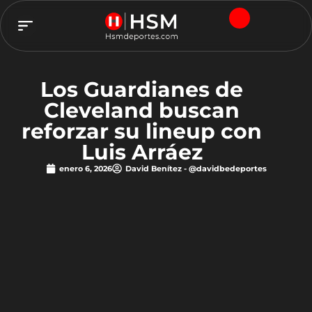
TEAM HSM
Los Guardianes de
Cleveland buscan
reforzar su lineup con
Luis Arráez
enero 6, 2026
David Benítez - @davidbedeportes