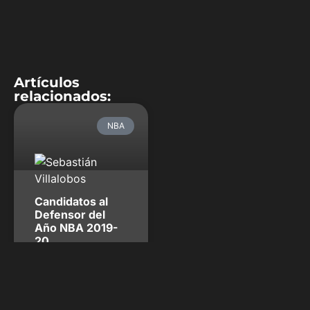
Artículos
relacionados:
NBA
Candidatos al
Defensor del
Año NBA 2019-
20
Los nombres, como es
habitual, pertenecen
mayoritariamente a
jugadores interiores y de
gran tamaño, pero las