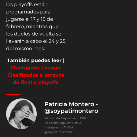
los playoffs están
programados para
jugarse el 17 y 18 de
febrero, mientras que
los duelos de vuelta se
llevarán a cabo el 24 y 25
del mismo mes.
También puedes leer |
Champions League:
Clasificados a octavos
de final y playoffs
Patricia Montero -
@soypatimontero
Periodista Deportiva | HSM
Deportes Sígueme en X,
Instagram y TikTok:
@soypatimontero