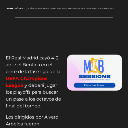
HOME
-
FÚTBOL
-
¿QUIÉN PUEDE SER EL RIVAL DEL REAL MADRID EN LOS PLAYOFFS DE CHAMPIONS?
El Real Madrid cayó 4-2
ante el Benfica en el
ciere de la fase liga de la
UEFA Champions
League
y deberá jugar
los playoffs para buscar
un pase a los octavos de
final del torneo.
Los dirigidos por Álvaro
Arbeloa fueron