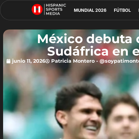
MUNDIAL 2026
FÚTBOL
México debuta c
Sudáfrica en 
junio 11, 2026
Patricia Montero - @soypatimont