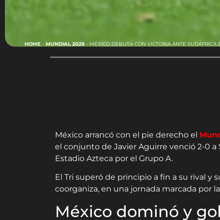
HOME
-
MUNDIAL 2026
-
MÉXICO DEBUTA CON VICTORIA ANTE SUDÁFRICA 
México arrancó con el pie derecho el
Mund
el conjunto de Javier Aguirre venció 2-0 a
Estadio Azteca por el Grupo A.
El Tri superó de principio a fin a su riva
coorganiza, en una jornada marcada por l
México dominó y go