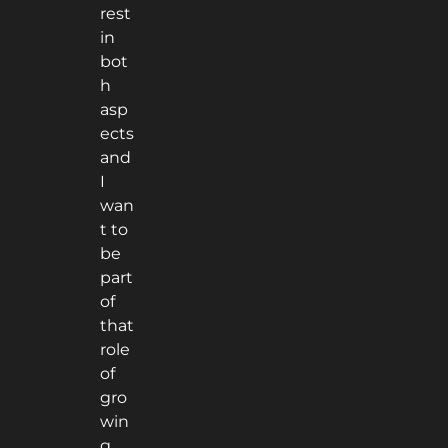
rest
in
bot
h
asp
ects
and
I
wan
t to
be
part
of
that
role
of
gro
win
g