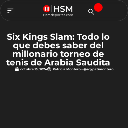
TEAM HSM
Six Kings Slam: Todo lo
que debes saber del
millonario torneo de
tenis de Arabia Saudita
octubre 15, 2024
Patricia Montero - @soypatimontero