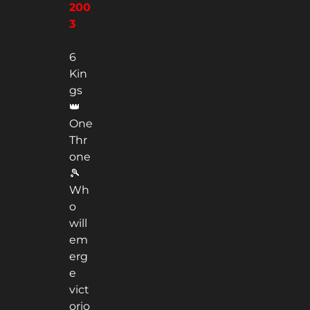
200
3
6
Kin
gs
👑
One
Thr
one
🎾
Wh
o
will
em
erg
e
vict
orio