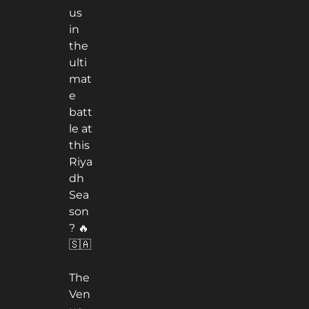
us
in
the
ulti
mat
e
batt
le at
this
Riya
dh
Sea
son
? 🔥
🇸🇦
The
Ven