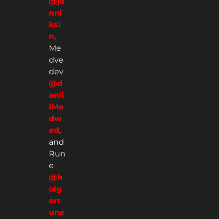
@ja
nni
ksi
n
,
Me
dve
dev
@d
anii
lMe
dw
ed
,
and
Run
e
@h
olg
err
une