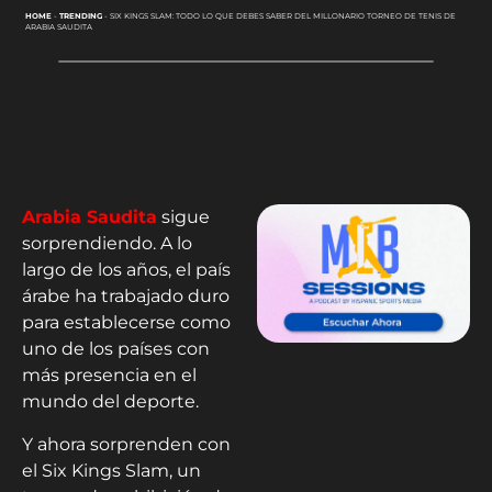
HOME
-
TRENDING
-
SIX KINGS SLAM: TODO LO QUE DEBES SABER DEL MILLONARIO TORNEO DE TENIS DE
ARABIA SAUDITA
Arabia Saudita
sigue
sorprendiendo. A lo
largo de los años, el país
árabe ha trabajado duro
para establecerse como
uno de los países con
más presencia en el
mundo del deporte.
Y ahora sorprenden con
el Six Kings Slam, un