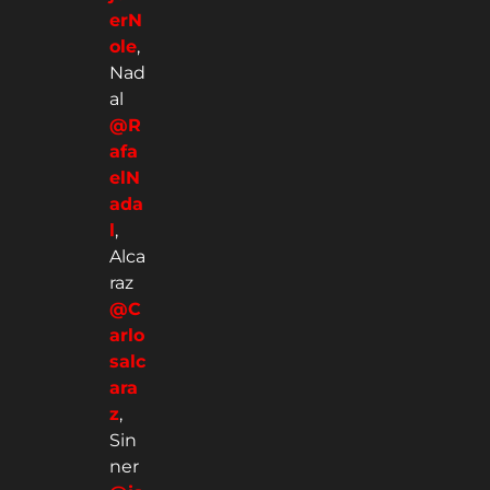
erN
ole
,
Nad
al
@R
afa
elN
ada
l
,
Alca
raz
@C
arlo
salc
ara
z
,
Sin
ner