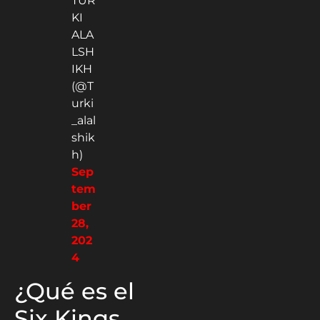
TUR
KI
ALA
LSH
IKH
(@T
urki
_alal
shik
h)
Sep
tem
ber
28,
202
4
¿Qué es el
Six Kings