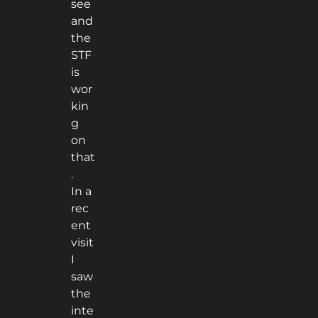
see
and
the
STF
is
wor
kin
g
on
that
.
In a
rec
ent
visit
I
saw
the
inte