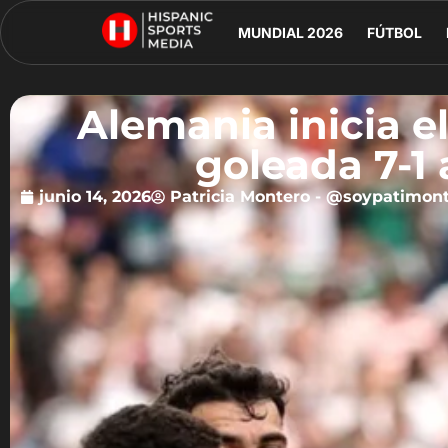
MUNDIAL 2026
FÚTBOL
Alemania inicia e
goleada 7-1
junio 14, 2026
Patricia Montero - @soypatimon