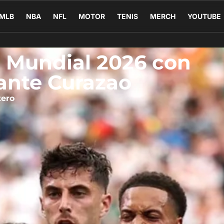
MLB
NBA
NFL
MOTOR
TENIS
MERCH
YOUTUBE
l Mundial 2026 con
 ante Curazao
tero