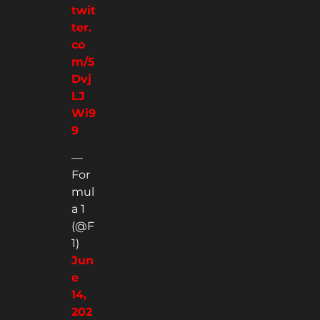
twit
ter.
co
m/5
Dvj
LJ
Wi9
9
—
For
mul
a 1
(@F
1)
Jun
e
14,
202