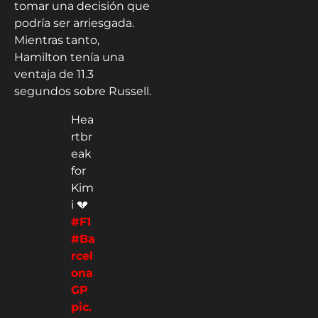
tomar una decisión que
podría ser arriesgada.
Mientras tanto,
Hamilton tenía una
ventaja de 11.3
segundos sobre Russell.
Hea
rtbr
eak
for
Kim
i 💔
#F1
#Ba
rcel
ona
GP
pic.