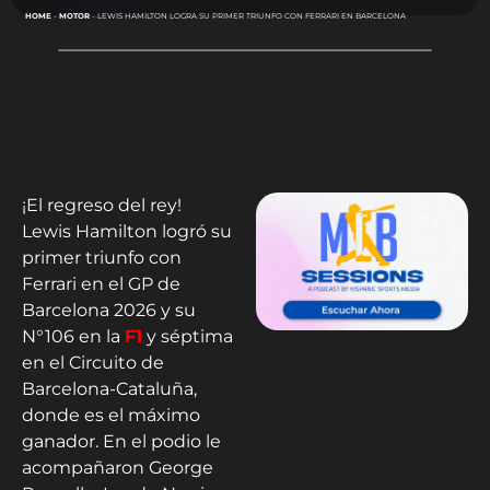
HOME
-
MOTOR
-
LEWIS HAMILTON LOGRA SU PRIMER TRIUNFO CON FERRARI EN BARCELONA
¡El regreso del rey!
Lewis Hamilton logró su
primer triunfo con
Ferrari en el GP de
Barcelona 2026 y su
N°106 en la
F1
y séptima
en el Circuito de
Barcelona-Cataluña,
donde es el máximo
ganador. En el podio le
acompañaron George