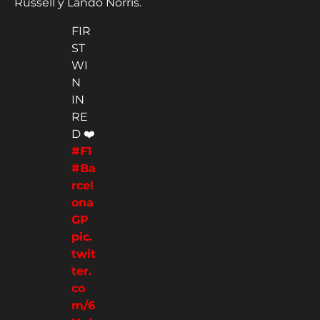
Russell y Lando Norris.
FIR
ST
WI
N
IN
RE
D ❤️
#F1
#Ba
rcel
ona
GP
pic.
twit
ter.
co
m/6