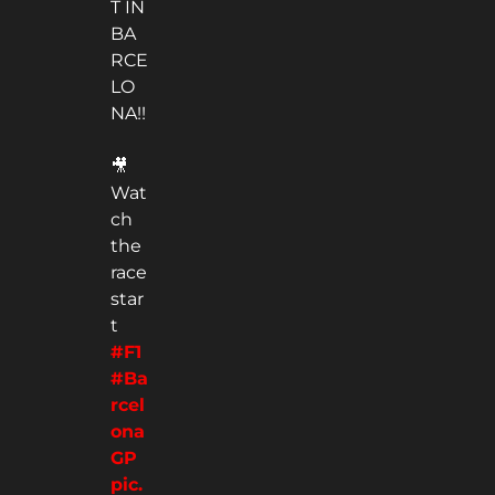
T IN
BA
RCE
LO
NA!!
🎥
Wat
ch
the
race
star
t
#F1
#Ba
rcel
ona
GP
pic.