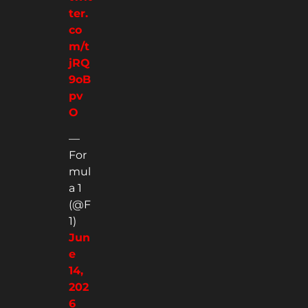
ter.
co
m/t
jRQ
9oB
pv
O
—
For
mul
a 1
(@F
1)
Jun
e
14,
202
6