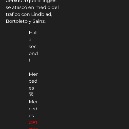
debido a que el inglés
se atascó en medio del
tráfico con Lindblad,
Bortoleto y Sainz.
Half
a
sec
ond
!
Mer
ced
es
🆚
Mer
ced
es
#F1