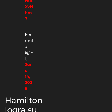
NuL
XvN
hm
7
—
For
mul
a 1
(@F
1)
Jun
e
14,
202
6
Hamilton
logra su