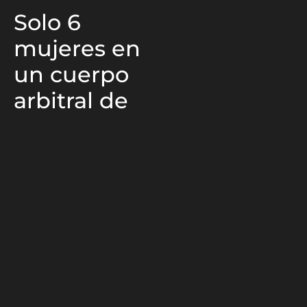
Solo 6
mujeres en
un cuerpo
arbitral de
170
personas
Estas árbitros son
ejemplo de trabajo
duro, constancia y
disciplina en un mundo
del fútbol que, si bien ya
no le pertenece a los
hombres, aún le queda
mucho camino por