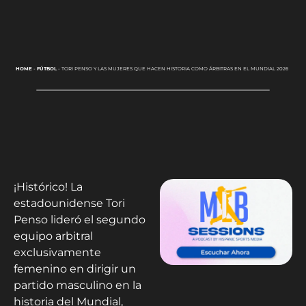
HOME
-
FÚTBOL
-
TORI PENSO Y LAS MUJERES QUE HACEN HISTORIA COMO ÁRBITRAS EN EL MUNDIAL 2026
¡Histórico! La
estadounidense Tori
Penso lideró el segundo
equipo arbitral
exclusivamente
femenino en dirigir un
partido masculino en la
historia del Mundial,