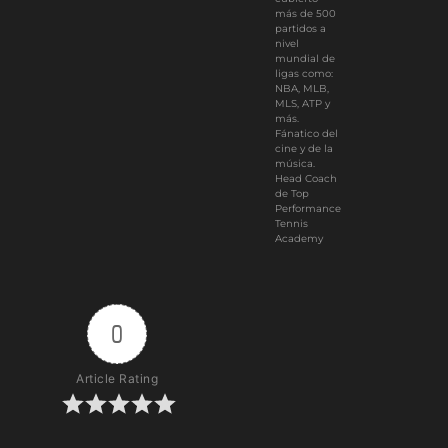
más de 500
partidos a
nivel
mundial de
ligas como:
NBA, MLB,
MLS, ATP y
más.
Fánatico del
cine y de la
música.
Head Coach
de Top
Performance
Tennis
Academy
0
Article Rating