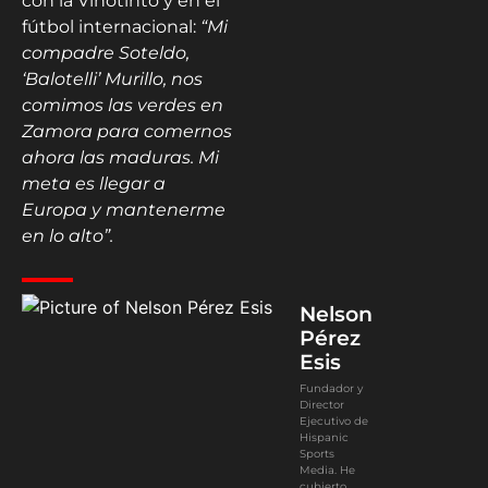
con la Vinotinto y en el
fútbol internacional:
“Mi
compadre Soteldo,
‘Balotelli’ Murillo, nos
comimos las verdes en
Zamora para comernos
ahora las maduras. Mi
meta es llegar a
Europa y mantenerme
en lo alto”.
Nelson
Pérez
Esis
Fundador y
Director
Ejecutivo de
Hispanic
Sports
Media. He
cubierto