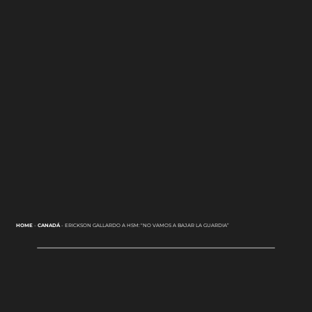
HOME
-
CANADÁ
-
ERICKSON GALLARDO A HSM: “NO VAMOS A BAJAR LA GUARDIA”