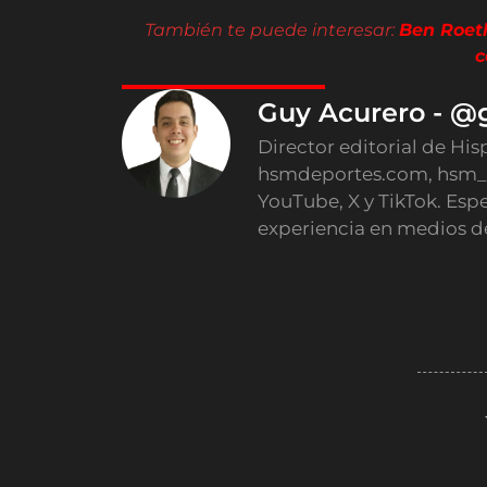
También te puede interesar:
Ben Roeth
c
Guy Acurero - @
Director editorial de His
hsmdeportes.com, hsm_
YouTube, X y TikTok. Esp
experiencia en medios d