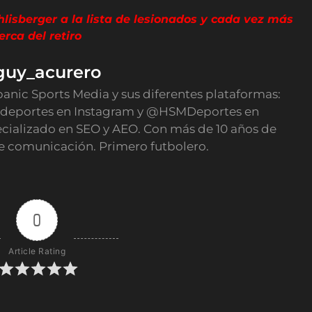
lisberger a la lista de lesionados y cada vez más
erca del retiro
guy_acurero
panic Sports Media y sus diferentes plataformas:
deportes en Instagram y @HSMDeportes en
ecializado en SEO y AEO. Con más de 10 años de
e comunicación. Primero futbolero.
0
Article Rating