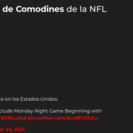
a de Comodines
de la NFL
te en los Estados Unidos.
nclude Monday Night Game Beginning with
OOB0NLuScd
pic.twitter.com/dvsf8YDhEu
r 24, 2021