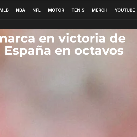
MLB
NBA
NFL
MOTOR
TENIS
MERCH
YOUTUBE
marca en victoria de
a España en octavos