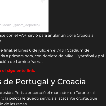
rts Media (@hsm_deportes)
e con el VAR, sirvió para anular un gol a Croacia al
a.
 final, el lunes 6 de julio en el AT&T Stadium de
tria a primera hora, con doblete de Mikel Oyarzábal y gol
ación de Lamine Yamal.
 el siguiente link.
s de Portugal y Croacia
esión, Perisic encendió el marcador en Toronto al
ro la pelota le quedó servida al atacante croata, que
o de las redes.