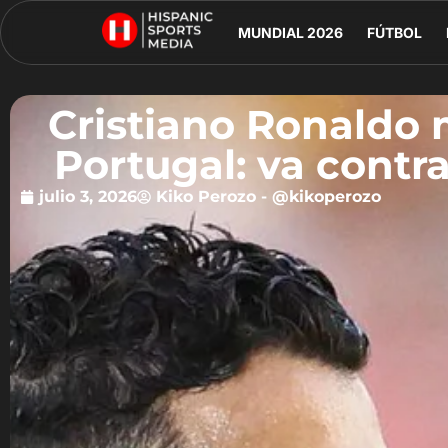
MUNDIAL 2026
FÚTBOL
Cristiano Ronaldo 
Portugal: va contr
julio 3, 2026
Kiko Perozo - @kikoperozo