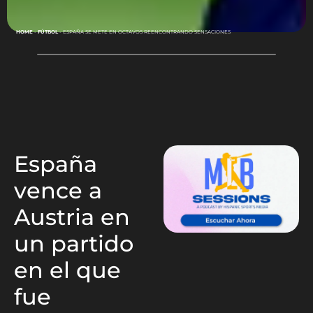
HOME
-
FÚTBOL
-
ESPAÑA SE METE EN OCTAVOS REENCONTRANDO SENSACIONES
España
vence a
Austria en
un partido
en el que
fue