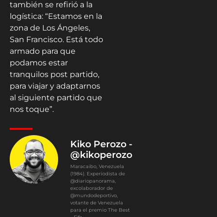
también se refirió a la
logística: “Estamos en la
zona de Los Ángeles,
San Francisco. Está todo
armado para que
podamos estar
tranquilos post partido,
para viajar y adaptarnos
al siguiente partido que
nos toque”.
Kiko Perozo -
@kikoperozo
Maracaibo, Venezuela
(1984). Experiodista de
@diariopanorama,
excolaborador de
@mundodeportivo,
votante de Venezuela
para el premio The Best