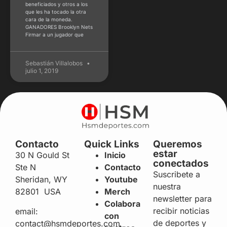
beneficiados y otros a los
que les ha tocado la otra
cara de la moneda.
GANADORES Brooklyn Nets
Firmar a un jugador que
Sebastián Villalobos
julio 1, 2019
Contacto
Quick Links
Queremos
estar
30 N Gould St
Inicio
conectados
Ste N
Contacto
Suscribete a
Sheridan, WY
Youtube
nuestra
82801 USA
Merch
newsletter para
Colabora
recibir noticias
email:
con
de deportes y
contact@hsmdeportes.com