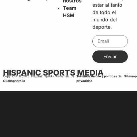
nostros
estar al tanto
Team
de todo el
HSM
mundo del
deporte.
Enviar
HISPANIC SPORTS MEDIA
Copyright © 2025. Hispanic Sports Media, inc by
Terminos de uso y políticas de
Sitemap
Clicksphere.io
privacidad