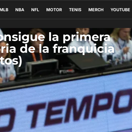
MLB
NBA
NFL
MOTOR
TENIS
MERCH
YOUTUBE
nsigue la primera
oria de la franquicia
tos)