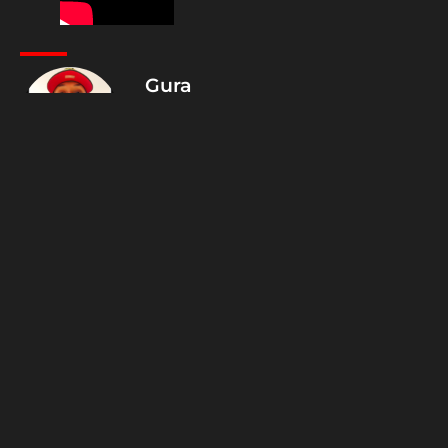
Gura
García
Jugador
profesional de
Baloncesto,
entrenador de
categorías
menores,
Licenciado en
comunicación
social,
graduado de
la Universidad
Católica Santa
Rosa (UCSAR),
mención
audiovisual.
Bilingüe,
trabajo en la
fuente
deportiva;
analista,
comentarista
y redactor