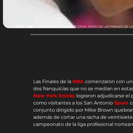
HOME
-
NBA
-
KNICKS VENCEN A SPURS EN EL INICIO DE LAS FINALES DE L
Las Finales de la
NBA
comenzaron con un e
dos franquicias que no se medían en estas
New York Knicks
lograron adjudicarse el 
como visitantes a los San Antonio
Spurs
c
conjunto dirigido por Mike Brown quebrar l
además de cortar una racha de veintisiete 
campeonato de la liga profesional nortea