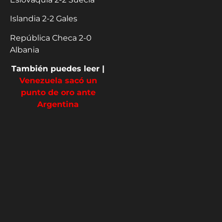
Islandia 2-2 Gales
República Checa 2-0
Albania
También puedes leer |
Venezuela sacó un
punto de oro ante
Argentina
Patricia Montero -
@soypatimontero
Periodista Deportiva | HSM
Deportes Sígueme en X,
Instagram y TikTok:
@soypatimontero