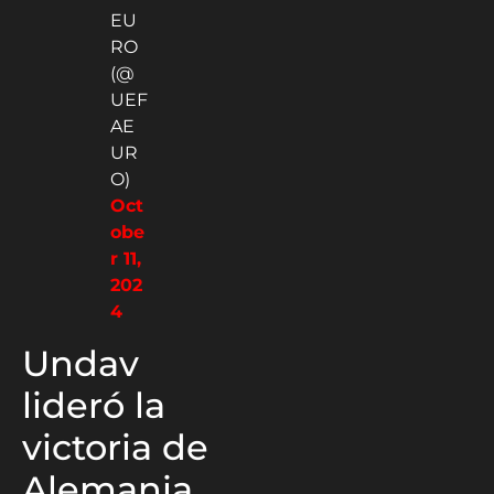
EU
RO
(@
UEF
AE
UR
O)
Oct
obe
r 11,
202
4
Undav
lideró la
victoria de
Alemania