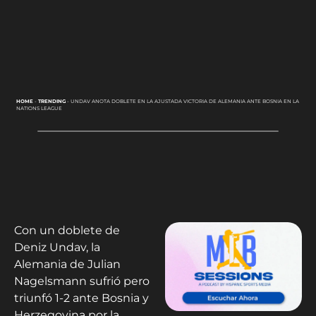
HOME
-
TRENDING
-
UNDAV ANOTA DOBLETE EN LA AJUSTADA VICTORIA DE ALEMANIA ANTE BOSNIA EN LA
NATIONS LEAGUE
Con un doblete de
Deniz Undav, la
Alemania de Julian
Nagelsmann sufrió pero
triunfó 1-2 ante Bosnia y
Herzegovina por la