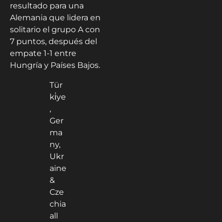
resultado para una
Alemania que lidera en
solitario el grupo A con
7 puntos, después del
empate 1-1 entre
Hungría y Países Bajos.
Tür
ki̇ye
,
Ger
ma
ny,
Ukr
aine
&
Cze
chia
all