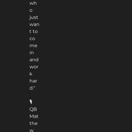
wh
o
just
wan
t to
co
me
in
and
wor
k
har
d."
🎙
QB
Mat
the
w