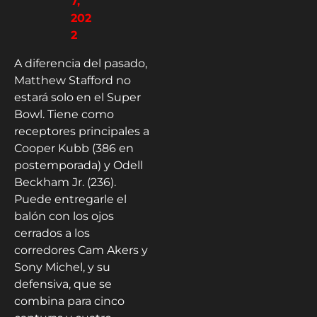
7,
202
2
A diferencia del pasado,
Matthew Stafford no
estará solo en el Super
Bowl. Tiene como
receptores principales a
Cooper Kubb (386 en
postemporada) y Odell
Beckham Jr. (236).
Puede entregarle el
balón con los ojos
cerrados a los
corredores Cam Akers y
Sony Michel, y su
defensiva, que se
combina para cinco