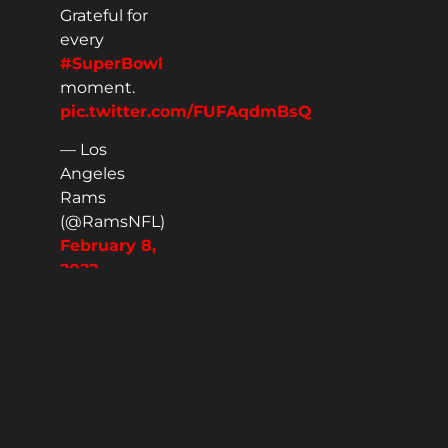
Grateful for
every
#SuperBowl
moment.
pic.twitter.com/FUFAqdmBsQ
— Los
Angeles
Rams
(@RamsNFL)
February 8,
2022
Guy Acurero -
@guy_acurero
Director editorial de
Hispanic Sports Media y sus
diferentes plataformas:
hsmdeportes.com,