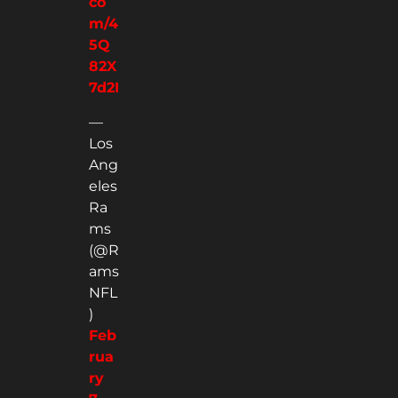
co
m/4
5Q
82X
7d2I
—
Los
Ang
eles
Ra
ms
(@R
ams
NFL
)
Feb
rua
ry