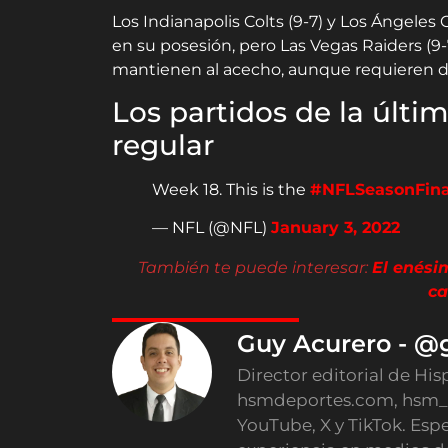
Los Indianapolis Colts (9-7) y Los Ángeles
en su posesión, pero Las Vegas Raiders (9-7
mantienen al acecho, aunque requieren d
Los partidos de la últ
regular
Week 18. This is the
#NFLSeasonFina
— NFL (@NFL)
January 3, 2022
También te puede interesar:
El enési
ca
Guy Acurero - @
Director editorial de His
hsmdeportes.com, hsm_
YouTube, X y TikTok. Esp