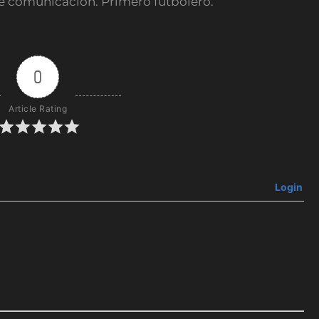
e comunicación. Primero futbolero.
0
Article Rating
Login