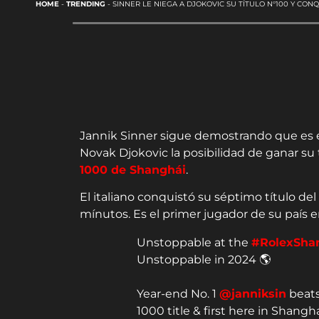
HOME
-
TRENDING
-
SINNER LE NIEGA A DJOKOVIC SU TÍTULO N°100 Y CON
Jannik Sinner sigue demostrando que es e
Novak Djokovic la posibilidad de ganar su 
1000 de Shanghái
.
El italiano conquistó su séptimo título del 
mínutos. Es el primer jugador de su país e
Unstoppable at the
#RolexSha
Unstoppable in 2024 🌎
Year-end No. 1
@janniksin
beats
1000 title & first here in Shangh