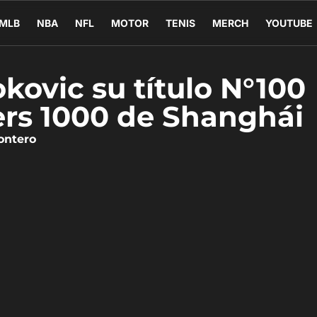
MLB
NBA
NFL
MOTOR
TENIS
MERCH
YOUTUBE
okovic su título N°100
ers 1000 de Shanghái
ontero