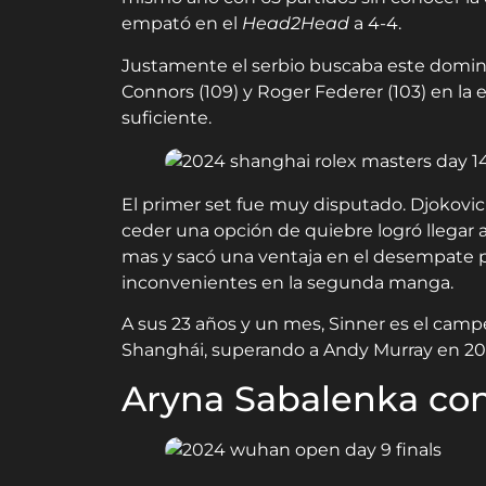
empató en el
Head2Head
a 4-4.
Justamente el serbio buscaba este doming
Connors (109) y Roger Federer (103) en la 
suficiente.
El primer set fue muy disputado. Djokovi
ceder una opción de quiebre logró llegar a
mas y sacó una ventaja en el desempate p
inconvenientes en la segunda manga.
A sus 23 años y un mes, Sinner es el camp
Shanghái, superando a Andy Murray en 201
Aryna Sabalenka co