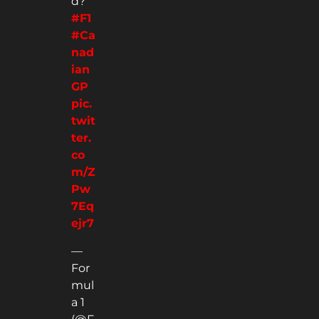
d?
#F1
#Ca
nad
ian
GP
pic.
twit
ter.
co
m/Z
Pw
7Eq
ejr7
—
For
mul
a 1