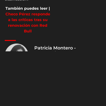
También puedes leer |
Checo Pérez responde
a las críticas tras su
renovación con Red
Bull
Patricia Montero -
@soypatimontero
Periodista Deportiva | HSM
Deportes Sígueme en X,
Instagram y TikTok:
@soypatimontero
0
Article Rating