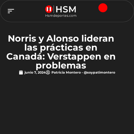
TEAM HSM
Norris y Alonso lideran
las prácticas en
Canadá: Verstappen en
problemas
junio 7, 2024
Patricia Montero - @soypatimontero