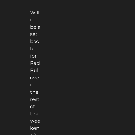
Will
it
be a
set
bac
k
for
Red
Bull
ove
r
the
rest
of
the
wee
ken