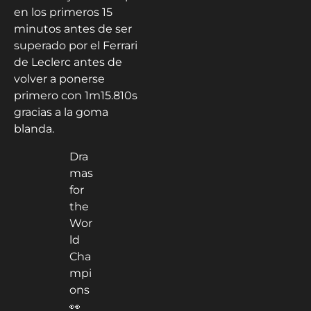
en los primeros 15
minutos antes de ser
superado por el Ferrari
de Leclerc antes de
volver a ponerse
primero con 1m15.810s
gracias a la goma
blanda.
Dra
mas
for
the
Wor
ld
Cha
mpi
ons
👀