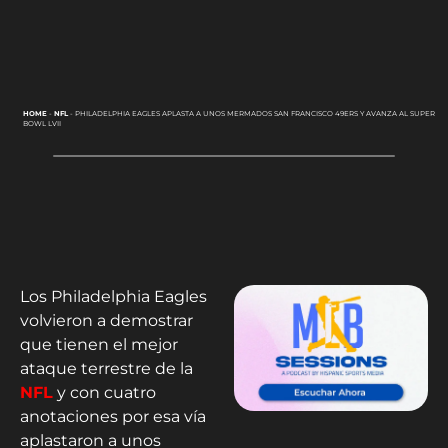
HOME
-
NFL
-
PHILADELPHIA EAGLES APLASTA A UNOS MERMADOS SAN FRANCISCO 49ERS Y AVANZA AL SUPER
BOWL LVII
Los Philadelphia Eagles
volvieron a demostrar
que tienen el mejor
ataque terrestre de la
NFL
y con cuatro
anotaciones por esa vía
aplastaron a unos