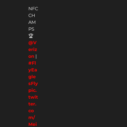
NFC
CH
AM
PS
🏆
@V
eriz
on
|
#Fl
yEa
gle
sFly
pic.
twit
ter.
co
m/
Mei