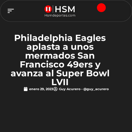
TEAM HSM
Philadelphia Eagles
aplasta a unos
mermados San
Francisco 49ers y
avanza al Super Bowl
LVII
enero 29, 2023
Guy Acurero - @guy_acurero