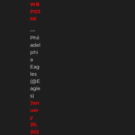
WB
PDJ
Ml
—
Phil
adel
phi
a
Eag
les
(@E
agle
s)
Jan
uar
y
29,
202