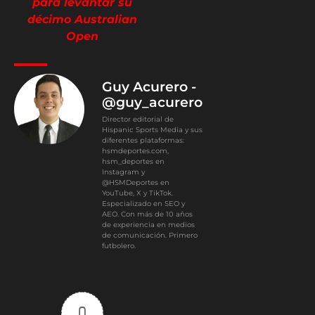
para levantar su
décimo Australian
Open
Guy Acurero -
@guy_acurero
Director editorial de
Hispanic Sports Media y sus
diferentes plataformas:
hsmdeportes.com,
hsm_deportes en
Instagram y
@HSMDeportes en
YouTube, X y TikTok.
Especializado en SEO y
AEO. Con más de 10 años
de experiencia en medios
de comunicación. Primero
futbolero.
0