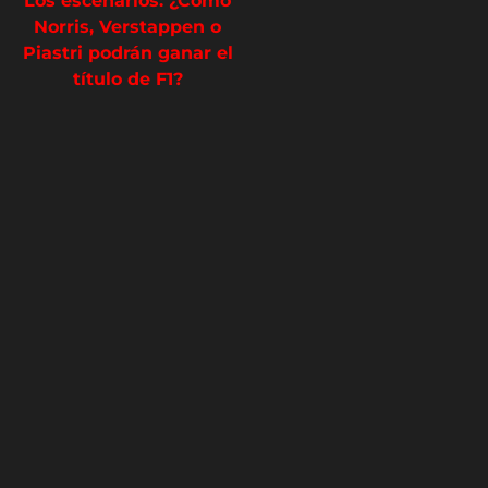
Los escenarios: ¿Cómo
Norris, Verstappen o
Piastri podrán ganar el
título de F1?
Patricia Montero -
@soypatimontero
Periodista Deportiva | HSM
Deportes Sígueme en X,
Instagram y TikTok:
@soypatimontero
0
Article Rating