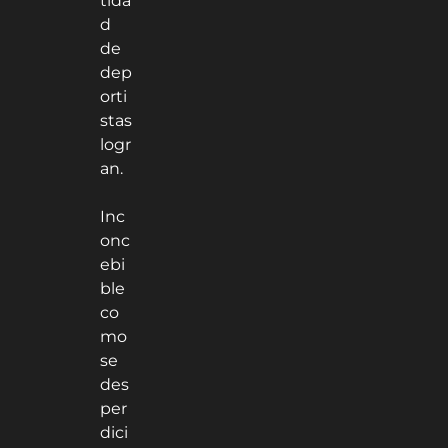
tida
d
de
dep
orti
stas
logr
an.
Inc
onc
ebi
ble
co
mo
se
des
per
dici