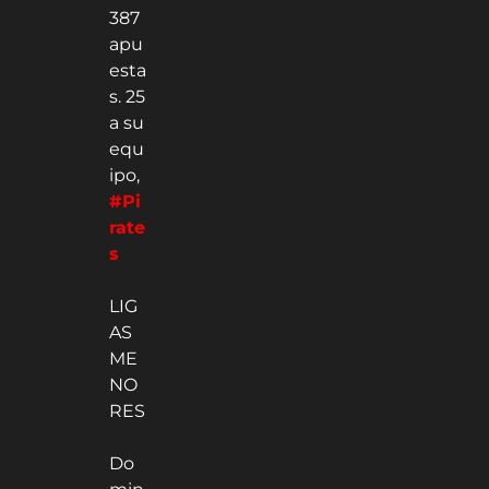
387
apu
esta
s. 25
a su
equ
ipo,
#Pi
rate
s
LIG
AS
ME
NO
RES
Do