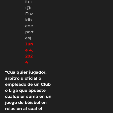
itez
(@
Dav
idb
ede
port
es)
Jun
e 4,
202
4
“Cualquier jugador,
árbitro u oficial o
empleado de un Club
o Liga que apueste
cualquier suma en un
juego de béisbol en
relación al cual el