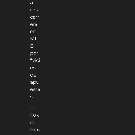
a
una
carr
era
en
ML
B
por
“vici
os”
de
apu
esta
s.
—
Dav
id
Ben