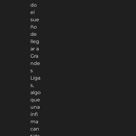
do
el
sue
ño
de
lleg
ar a
Gra
nde
s
Liga
s,
algo
que
una
ínfi
ma
can