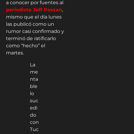
a conocer por fuentes al
periodista Jeff Passan
,
mismo que el día lunes
las publicó como un
rumor casi confirmado y
terminó de ratificarlo
como “hecho” el
martes.
La
me
nta
ble
lo
suc
edi
do
con
Tuc