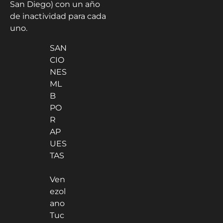
San Diego) con un año
de inactividad para cada
uno.
SAN
CIO
NES
ML
B
PO
R
AP
UES
TAS
Ven
ezol
ano
Tuc