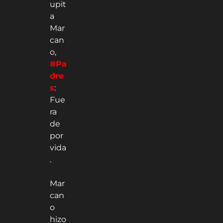
upit
a
Mar
can
o,
#Pa
dre
s
:
Fue
ra
de
por
vida
.
Mar
can
o
hizo