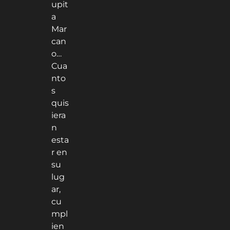
upit
a
Mar
can
o…
Cua
nto
s
quis
iera
n
esta
r en
su
lug
ar,
cu
mpl
ien