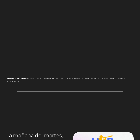
HOME
-
TRENDING
-
MLB: TUCUPITA MARCANO ES EXPULSADO DE POR VIDA DE LA MLB POR TEMA DE
APUESTAS
La mañana del martes,