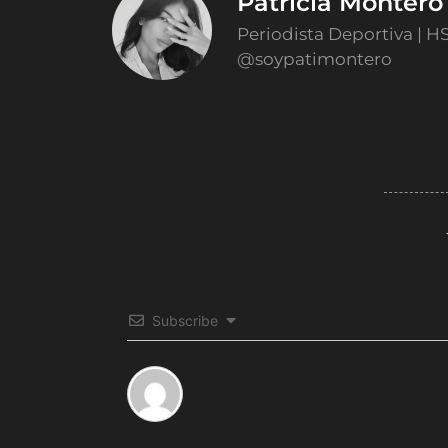
Patricia Monter
Periodista Deportiva | H
@soypatimontero
Subscribe