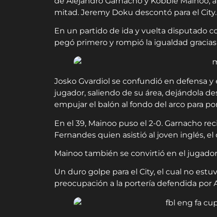
de Alejandro Garnacho y Kobbie Mainoo, a
mitad. Jeremy Doku descontó para el City.
En un partido de ida y vuelta disputado 
pegó primero y rompió la igualdad gracias 
Josko Gvardiol se confundió en defensa y 
jugador, saliendo de su área, dejándola d
empujar el balón al fondo del arco para pon
En el 39, Mainoo puso el 2-0. Garnacho reci
Fernandes quien asistió al joven inglés, el 
Mainoo también se convirtió en el jugador 
Un duro golpe para el City, el cual no est
preocupación a la portería defendida por