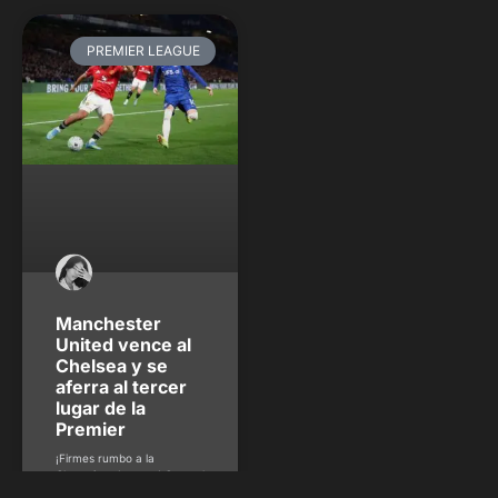
PREMIER LEAGUE
Manchester
United vence al
Chelsea y se
aferra al tercer
lugar de la
Premier
¡Firmes rumbo a la
Champions League! Con gol
de Matheus Cunha, el