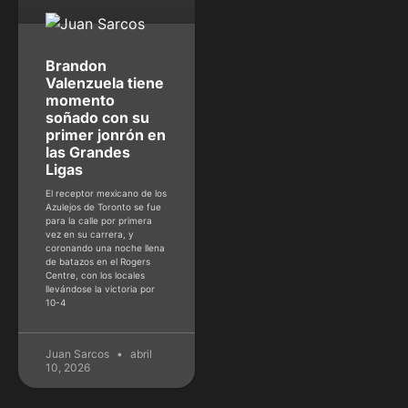
Brandon
Valenzuela tiene
momento
soñado con su
primer jonrón en
las Grandes
Ligas
El receptor mexicano de los
Azulejos de Toronto se fue
para la calle por primera
vez en su carrera, y
coronando una noche llena
de batazos en el Rogers
Centre, con los locales
llevándose la victoria por
10-4
Juan Sarcos
abril
10, 2026