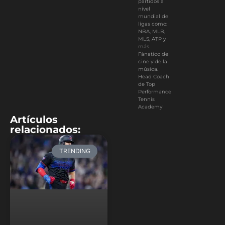
partidos a
nivel
mundial de
ligas como:
NBA, MLB,
MLS, ATP y
más.
Fánatico del
cine y de la
música.
Head Coach
de Top
Performance
Tennis
Academy
Artículos
relacionados:
TRENDING