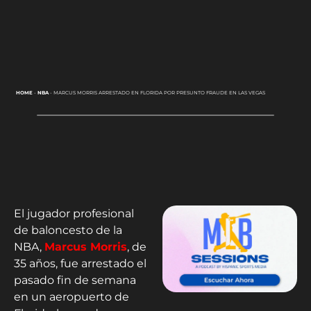
HOME
-
NBA
-
MARCUS MORRIS ARRESTADO EN FLORIDA POR PRESUNTO FRAUDE EN LAS VEGAS
El jugador profesional
de baloncesto de la
NBA,
Marcus Morris
, de
35 años, fue arrestado el
pasado fin de semana
en un aeropuerto de