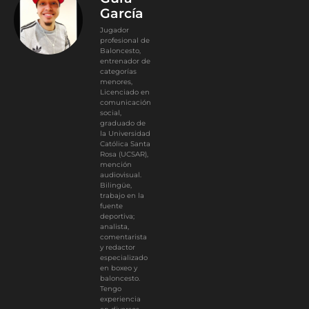
García
Jugador
profesional de
Baloncesto,
entrenador de
categorías
menores,
Licenciado en
comunicación
social,
graduado de
la Universidad
Católica Santa
Rosa (UCSAR),
mención
audiovisual.
Bilingüe,
trabajo en la
fuente
deportiva;
analista,
comentarista
y redactor
especializado
en boxeo y
baloncesto.
Tengo
experiencia