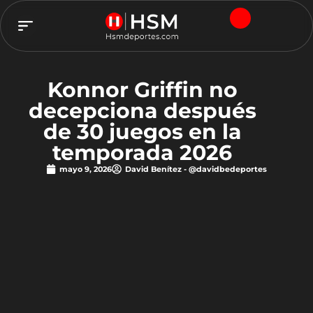
TEAM HSM
Konnor Griffin no
decepciona después
de 30 juegos en la
temporada 2026
mayo 9, 2026
David Benítez - @davidbedeportes