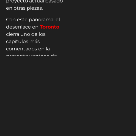
proyecto actual basado
en otras piezas.
Con este panorama, el
desenlace en
Toronto
cierra uno de los
capítulos más
comentados en la
presente ventana de
mercado, permitiendo
que el jugador se
prepare para una nueva
etapa en una ciudad
donde ya conoce la
dinámica del éxito
deportivo.