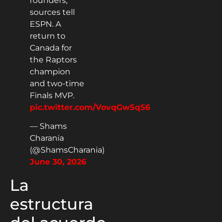
rounders,
sources tell
ESPN. A
return to
Canada for
the Raptors
champion
and two-time
Finals MVP.
pic.twitter.com/VovqGw5qS6
— Shams
Charania
(@ShamsCharania)
June 30, 2026
La
estructura