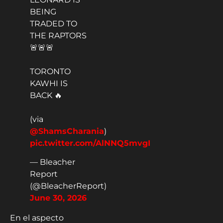
BEING
TRADED TO
THE RAPTORS
🚨🚨🚨
TORONTO
KAWHI IS
BACK 🔥
(via
@ShamsCharania
)
pic.twitter.com/AlNNQ5mvgI
— Bleacher
Report
(@BleacherReport)
June 30, 2026
En el aspecto