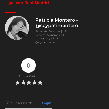
gol con Real Madrid
Patricia Montero -
@soypatimontero
Periodista Deportiva | HSM
Deportes Sígueme en X,
Instagram y TikTok:
@soypatimontero
0
Article Rating
Subscribe
Login