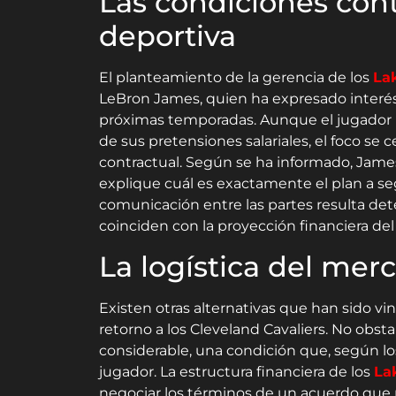
Las condiciones contr
deportiva
El planteamiento de la gerencia de los
La
LeBron James, quien ha expresado interés 
próximas temporadas. Aunque el jugador n
de sus pretensiones salariales, el foco se
contractual. Según se ha informado, Jame
explique cuál es exactamente el plan a segu
comunicación entre las partes resulta dete
coinciden con la proyección financiera de
La logística del mer
Existen otras alternativas que han sido vi
retorno a los Cleveland Cavaliers. No obsta
considerable, una condición que, según los
jugador. La estructura financiera de los
La
negociar los términos de un acuerdo que r