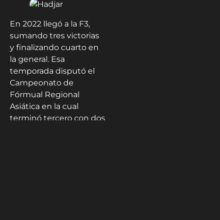
En 2022 llegó a la F3,
sumando tres victorias
y finalizando cuarto en
la general. Esa
temporada disputó el
Campeonato de
Fórmual Regional
Asiática en la cual
terminó tercero con dos
victorias y cinco podios.
Ese año se unió al
programa junior de Red
Bull.
Sus dos años previos a
la F1 los disputó en la F2.
En su primera
temporada corrió con