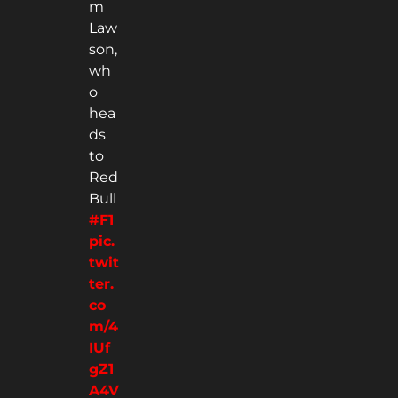
m
Law
son,
wh
o
hea
ds
to
Red
Bull
#F1
pic.
twit
ter.
co
m/4
IUf
gZ1
A4V