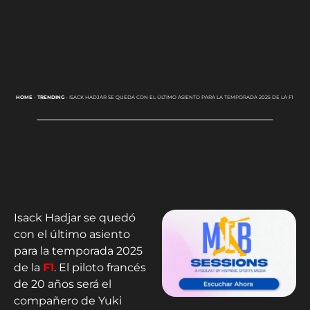
HOME
-
TRENDING
-
ISACK HADJAR SE QUEDA CON EL ÚLTIMO ASIENTO PARA LA TEMPORADA 2025 DE LA F1
Isack Hadjar se quedó
con el último asiento
para la temporada 2025
de la
F1
. El piloto francés
de 20 años será el
compañero de Yuki