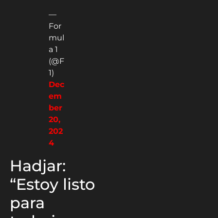
—
For
mul
a 1
(@F
1)
Dec
em
ber
20,
202
4
Hadjar:
“Estoy listo
para