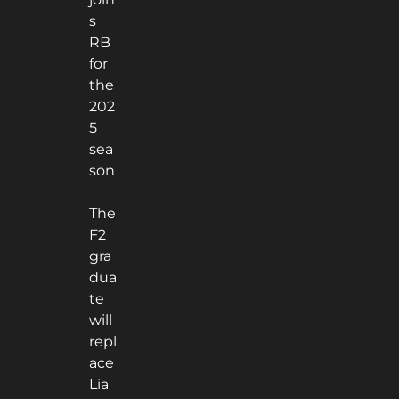
s
RB
for
the
202
5
sea
son
The
F2
gra
dua
te
will
repl
ace
Lia