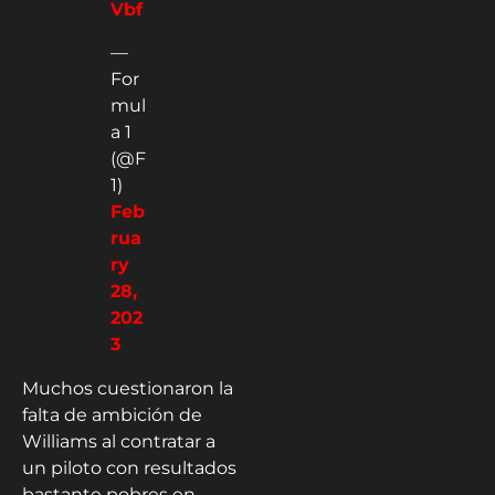
Vbf
—
For
mul
a 1
(@F
1)
Feb
rua
ry
28,
202
3
Muchos cuestionaron la
falta de ambición de
Williams al contratar a
un piloto con resultados
bastante pobres en