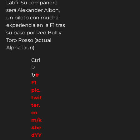
Latifi. Su compañero
será Alexander Albon,
un piloto con mucha
experiencia en la F1 tras
su paso por Red Bull y
Toro Rosso (actual
AlphaTauri).
Ctrl
R
↻
#
F1
pic.
twit
ter.
co
m/k
4be
dYY