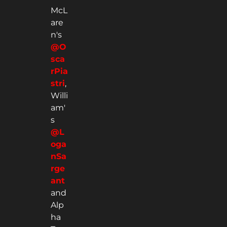
McL
are
n's
@O
sca
rPia
stri
,
Willi
am'
s
@L
oga
nSa
rge
ant
and
Alp
ha