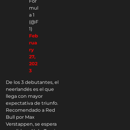
For
mul
a 1
(@F
1)
Feb
rua
ry
27,
202
3
De los 3 debutantes, el
neerlandés es el que
llega con mayor
expectativa de triunfo.
Recomendado a Red
Bull por Max
Verstappen, se espera