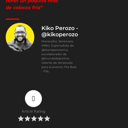
tener un poquito más
de cabeza fría”
Kiko Perozo -
@kikoperozo
Maracaibo, Venezuela
(1984). Experiodista de
@diariopanorama,
excolaborador de
@mundodeportivo,
votante de Venezuela
para el premio The Best
- Fifa.
0
Article Rating